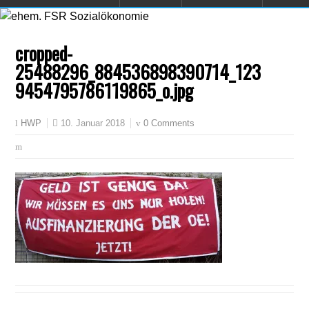
cropped-
25488296_884536898390714_123
9454795786119865_o.jpg
10. Januar 2018
0 Comments
HWP