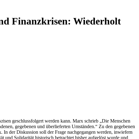
und Finanzkrisen: Wiederholt
zkrisen geschlussfolgert werden kann. Marx schrieb „Die Menschen
efundenen, gegebenen und überlieferten Umständen.“ Zu den gegebenen
ik. In der Diskussion soll der Frage nachgegangen werden, inwiefern
 und Solidarität historisch betrachtet bisher aufgelöst wurde und