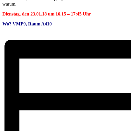
warum.
Dienstag, den 23.01.18 um 16.15 – 17:45 Uhr
Wo? VMP9, Raum A410