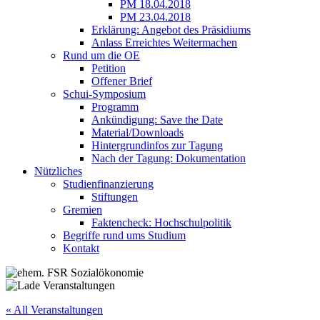
PM 18.04.2018
PM 23.04.2018
Erklärung: Angebot des Präsidiums
Anlass Erreichtes Weitermachen
Rund um die OE
Petition
Offener Brief
Schui-Symposium
Programm
Ankündigung: Save the Date
Material/Downloads
Hintergrundinfos zur Tagung
Nach der Tagung: Dokumentation
Nützliches
Studienfinanzierung
Stiftungen
Gremien
Faktencheck: Hochschulpolitik
Begriffe rund ums Studium
Kontakt
« All Veranstaltungen