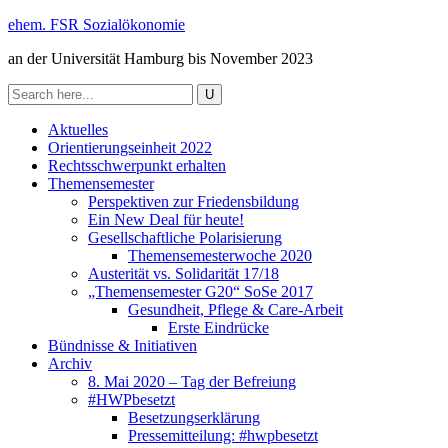
ehem. FSR Sozialökonomie
an der Universität Hamburg bis November 2023
Aktuelles
Orientierungseinheit 2022
Rechtsschwerpunkt erhalten
Themensemester
Perspektiven zur Friedensbildung
Ein New Deal für heute!
Gesellschaftliche Polarisierung
Themensemesterwoche 2020
Austerität vs. Solidarität 17/18
„Themensemester G20“ SoSe 2017
Gesundheit, Pflege & Care-Arbeit
Erste Eindrücke
Bündnisse & Initiativen
Archiv
8. Mai 2020 – Tag der Befreiung
#HWPbesetzt
Besetzungserklärung
Pressemitteilung: #hwpbesetzt