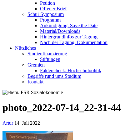
Petition
Offener Brief
Schui-Symposium
Programm
Ankündigung: Save the Date
Material/Downloads
Hintergrundinfos zur Tagung
Nach der Tagung: Dokumentation
Nützliches
Studienfinanzierung
Stiftungen
Gremien
Faktencheck: Hochschulpolitik
Begriffe rund ums Studium
Kontakt
photo_2022-07-14_22-31-44
Artur
14. Juli 2022