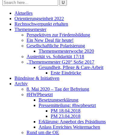
Aktuelles
Orientierungseinheit 2022
Rechtsschwerpunkt erhalten
Themensemester
Perspektiven zur Friedensbildung
Ein New Deal für heute!
Gesellschaftliche Polarisierung
Themensemesterwoche 2020
Austerität vs. Solidarität 17/18
„Themensemester G20“ SoSe 2017
Gesundheit, Pflege & Care-Arbeit
Erste Eindrücke
Bündnisse & Initiativen
Archiv
8. Mai 2020 – Tag der Befreiung
#HWPbesetzt
Besetzungserklärung
Pressemitteilung: #hwpbesetzt
PM 18.04.2018
PM 23.04.2018
Erklärung: Angebot des Präsidiums
Anlass Erreichtes Weitermachen
Rund um die OE