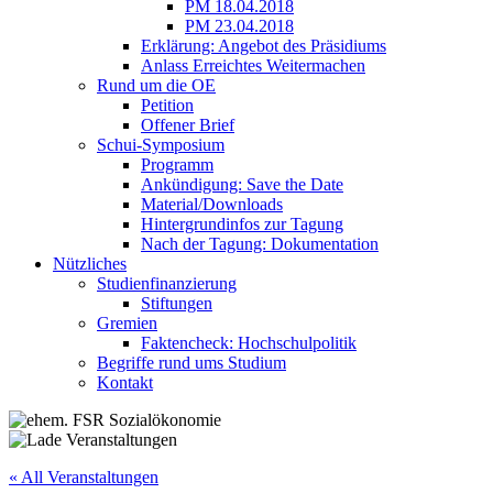
PM 18.04.2018
PM 23.04.2018
Erklärung: Angebot des Präsidiums
Anlass Erreichtes Weitermachen
Rund um die OE
Petition
Offener Brief
Schui-Symposium
Programm
Ankündigung: Save the Date
Material/Downloads
Hintergrundinfos zur Tagung
Nach der Tagung: Dokumentation
Nützliches
Studienfinanzierung
Stiftungen
Gremien
Faktencheck: Hochschulpolitik
Begriffe rund ums Studium
Kontakt
« All Veranstaltungen